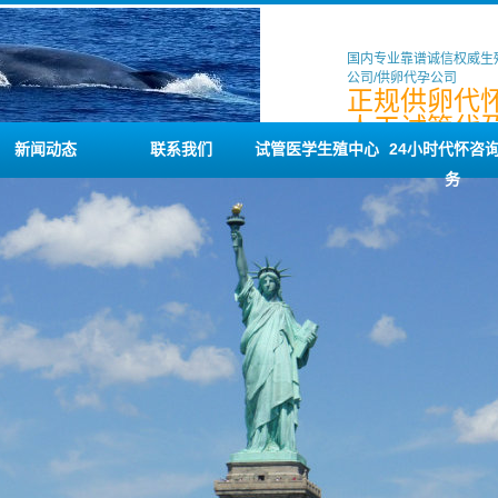
国内专业靠谱诚信权威生
公司/供卵代孕公司
正规供卵代怀
人工试管代孕
借卵代孕公
新闻动态
联系我们
试管医学生殖中心
24小时代怀咨
务