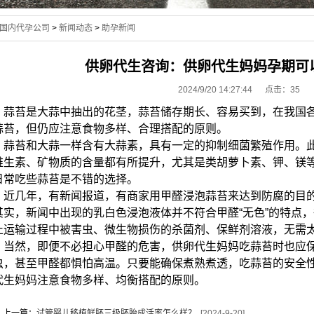
国内代孕公司
>
新闻动态
>
助孕新闻
供卵代生咨询：供卵代生妈妈孕期可
2024/9/20 14:27:44 点击：
35
蒜苔是大蒜中抽出的花茎，蒜苔储存期长、容易买到，在我国各
蒜苔，但仍应注意食物多样、合理搭配的原则。
蒜苔和大蒜一样含有大蒜素，具有一定的抑制细菌繁殖作用。此
维生素、矿物质的含量都有所提升，尤其是类胡萝卜素、钾、镁
日常吃些蒜苔是不错的选择。
近几年，有新闻报道，有商家用甲醛浸泡蒜苔来达到防腐的目的
其实，新闻中出现的乳白色浸泡液体并不符合甲醛“无色”的特点
止运输过程中被害虫、微生物损伤的杀菌剂、保鲜剂溶液，无需
当然，即便不必担心甲醛的危害，供卵代生妈妈吃蒜苔时也应保
虫，甚至甲醛都惧怕高温。只要能确保煮熟煮透，吃蒜苔的安全
代生妈妈注意食物多样、均衡搭配的原则。
上一篇：
试管婴儿移植鲜胚三级胚胎成活率怎么样？
[2024-9-20]