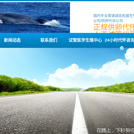
国内专业靠谱诚信权威生
公司/供卵代孕公司
正规供卵代怀
人工试管代孕
借卵代孕公
新闻动态
联系我们
试管医学生殖中心
24小时代怀咨
务