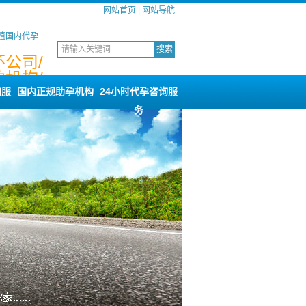
网站首页
|
网站导航
殖国内代孕
公司/
机构/
司
询服
国内正规助孕机构
24小时代孕咨询服
务